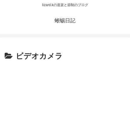
lizard.kの道楽と節制のブログ
蜥蜴日記
ビデオカメラ